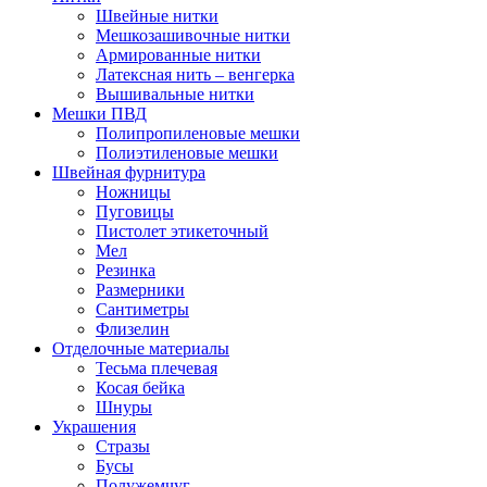
Швейные нитки
Мешкозашивочные нитки
Армированные нитки
Латексная нить – венгерка
Вышивальные нитки
Мешки ПВД
Полипропиленовые мешки
Полиэтиленовые мешки
Швейная фурнитура
Ножницы
Пуговицы
Пистолет этикеточный
Мел
Резинка
Размерники
Сантиметры
Флизелин
Отделочные материалы
Тесьма плечевая
Косая бейка
Шнуры
Украшения
Стразы
Бусы
Полужемчуг