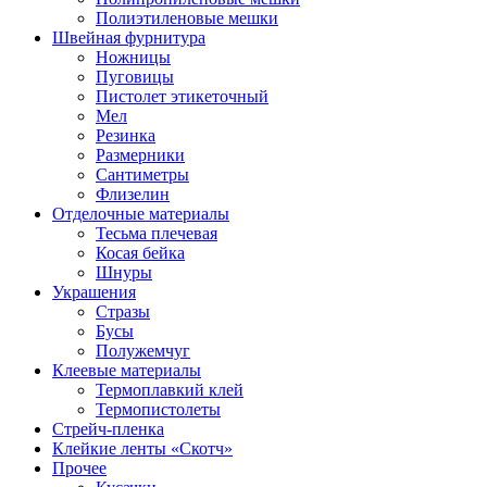
Полиэтиленовые мешки
Швейная фурнитура
Ножницы
Пуговицы
Пистолет этикеточный
Мел
Резинка
Размерники
Сантиметры
Флизелин
Отделочные материалы
Тесьма плечевая
Косая бейка
Шнуры
Украшения
Стразы
Бусы
Полужемчуг
Клеевые материалы
Термоплавкий клей
Термопистолеты
Стрейч-пленка
Клейкие ленты «Скотч»
Прочее