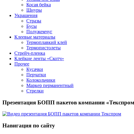
Косая бейка
Шнуры
Украшения
Стразы
Бусы
Полужемчуг
Клеевые материалы
Термоплавкий клей
Термопистолеты
Стрейч-пленка
Клейкие ленты «Скотч»
Прочее
Кусачки
Перчатки
Колокольчики
Маркер перманентный
Стрелки
Презентация БОПП пакетов компании «Текспро
Навигация по сайту