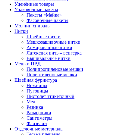
Уценённые товары
Упаковочные пакеты
Пакеты «Майка»
Фасовочные пакеты
Молнии спираль
Нитки
Швейные нитки
Мешкозашивочные нитки
Армированные нитки
Латексная нить – венгерка
Вышивальные нитки
Мешки ПВД
Полипропиленовые мешки
Полиэтиленовые мешки
Швейная фурнитура
Ножницы
Пуговицы
Пистолет этикеточный
Мел
Резинка
Размерники
Сантиметры
Флизелин
Отделочные материалы
Тесьма плечевая