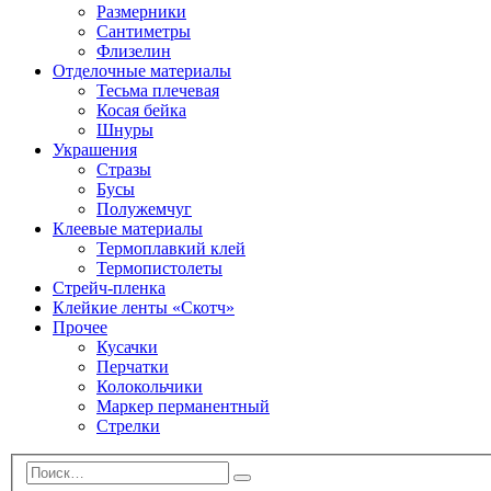
Размерники
Сантиметры
Флизелин
Отделочные материалы
Тесьма плечевая
Косая бейка
Шнуры
Украшения
Стразы
Бусы
Полужемчуг
Клеевые материалы
Термоплавкий клей
Термопистолеты
Стрейч-пленка
Клейкие ленты «Скотч»
Прочее
Кусачки
Перчатки
Колокольчики
Маркер перманентный
Стрелки