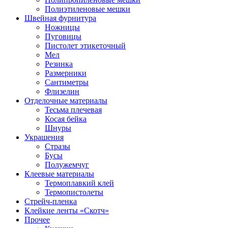
Полиэтиленовые мешки
Швейная фурнитура
Ножницы
Пуговицы
Пистолет этикеточный
Мел
Резинка
Размерники
Сантиметры
Флизелин
Отделочные материалы
Тесьма плечевая
Косая бейка
Шнуры
Украшения
Стразы
Бусы
Полужемчуг
Клеевые материалы
Термоплавкий клей
Термопистолеты
Стрейч-пленка
Клейкие ленты «Скотч»
Прочее