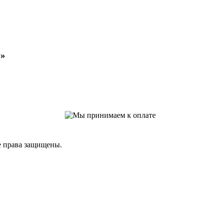
м»
е права защищены.