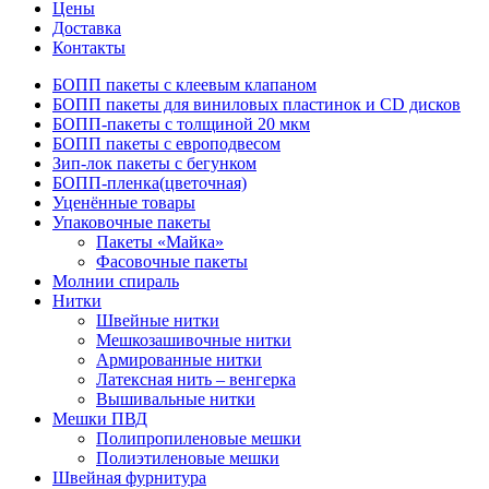
Цены
Доставка
Контакты
БОПП пакеты с клеевым клапаном
БОПП пакеты для виниловых пластинок и CD дисков
БОПП-пакеты с толщиной 20 мкм
БОПП пакеты с европодвесом
Зип-лок пакеты с бегунком
БОПП-пленка(цветочная)
Уценённые товары
Упаковочные пакеты
Пакеты «Майка»
Фасовочные пакеты
Молнии спираль
Нитки
Швейные нитки
Мешкозашивочные нитки
Армированные нитки
Латексная нить – венгерка
Вышивальные нитки
Мешки ПВД
Полипропиленовые мешки
Полиэтиленовые мешки
Швейная фурнитура