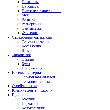
Ножницы
Пуговицы
Пистолет этикеточный
Мел
Резинка
Размерники
Сантиметры
Флизелин
Отделочные материалы
Тесьма плечевая
Косая бейка
Шнуры
Украшения
Стразы
Бусы
Полужемчуг
Клеевые материалы
Термоплавкий клей
Термопистолеты
Стрейч-пленка
Клейкие ленты «Скотч»
Прочее
Кусачки
Перчатки
Колокольчики