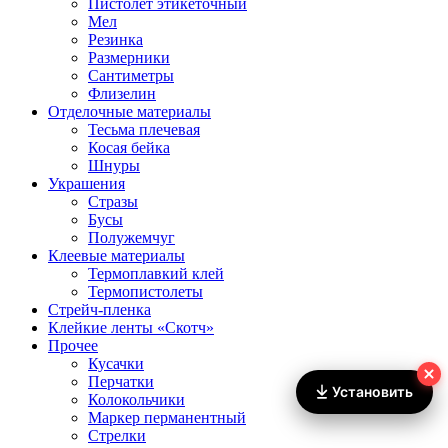
Пистолет этикеточный
Мел
Резинка
Размерники
Сантиметры
Флизелин
Отделочные материалы
Тесьма плечевая
Косая бейка
Шнуры
Украшения
Стразы
Бусы
Полужемчуг
Клеевые материалы
Термоплавкий клей
Термопистолеты
Стрейч-пленка
Клейкие ленты «Скотч»
Прочее
Кусачки
Перчатки
Установить
Колокольчики
Маркер перманентный
Стрелки