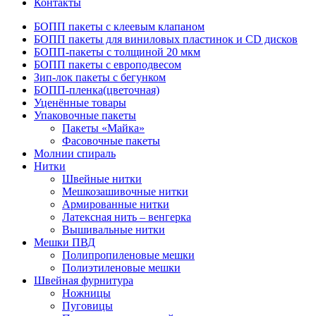
Контакты
БОПП пакеты с клеевым клапаном
БОПП пакеты для виниловых пластинок и CD дисков
БОПП-пакеты с толщиной 20 мкм
БОПП пакеты с европодвесом
Зип-лок пакеты с бегунком
БОПП-пленка(цветочная)
Уценённые товары
Упаковочные пакеты
Пакеты «Майка»
Фасовочные пакеты
Молнии спираль
Нитки
Швейные нитки
Мешкозашивочные нитки
Армированные нитки
Латексная нить – венгерка
Вышивальные нитки
Мешки ПВД
Полипропиленовые мешки
Полиэтиленовые мешки
Швейная фурнитура
Ножницы
Пуговицы