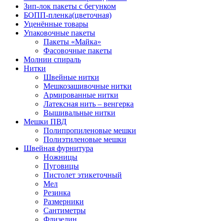
Зип-лок пакеты с бегунком
БОПП-пленка(цветочная)
Уценённые товары
Упаковочные пакеты
Пакеты «Майка»
Фасовочные пакеты
Молнии спираль
Нитки
Швейные нитки
Мешкозашивочные нитки
Армированные нитки
Латексная нить – венгерка
Вышивальные нитки
Мешки ПВД
Полипропиленовые мешки
Полиэтиленовые мешки
Швейная фурнитура
Ножницы
Пуговицы
Пистолет этикеточный
Мел
Резинка
Размерники
Сантиметры
Флизелин