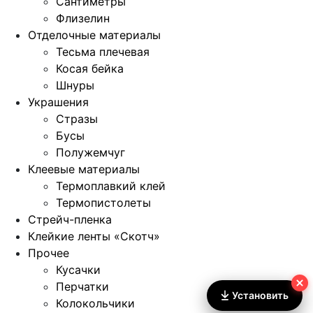
Сантиметры
Флизелин
Отделочные материалы
Тесьма плечевая
Косая бейка
Шнуры
Украшения
Стразы
Бусы
Полужемчуг
Клеевые материалы
Термоплавкий клей
Термопистолеты
Стрейч-пленка
Клейкие ленты «Скотч»
Прочее
Кусачки
Перчатки
Установить
Колокольчики