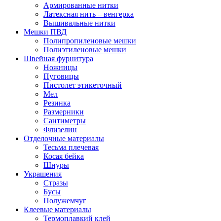
Армированные нитки
Латексная нить – венгерка
Вышивальные нитки
Мешки ПВД
Полипропиленовые мешки
Полиэтиленовые мешки
Швейная фурнитура
Ножницы
Пуговицы
Пистолет этикеточный
Мел
Резинка
Размерники
Сантиметры
Флизелин
Отделочные материалы
Тесьма плечевая
Косая бейка
Шнуры
Украшения
Стразы
Бусы
Полужемчуг
Клеевые материалы
Термоплавкий клей