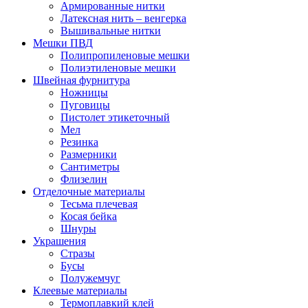
Армированные нитки
Латексная нить – венгерка
Вышивальные нитки
Мешки ПВД
Полипропиленовые мешки
Полиэтиленовые мешки
Швейная фурнитура
Ножницы
Пуговицы
Пистолет этикеточный
Мел
Резинка
Размерники
Сантиметры
Флизелин
Отделочные материалы
Тесьма плечевая
Косая бейка
Шнуры
Украшения
Стразы
Бусы
Полужемчуг
Клеевые материалы
Термоплавкий клей