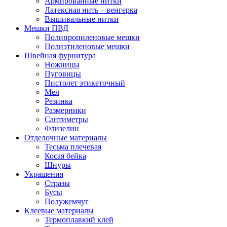
Армированные нитки
Латексная нить – венгерка
Вышивальные нитки
Мешки ПВД
Полипропиленовые мешки
Полиэтиленовые мешки
Швейная фурнитура
Ножницы
Пуговицы
Пистолет этикеточный
Мел
Резинка
Размерники
Сантиметры
Флизелин
Отделочные материалы
Тесьма плечевая
Косая бейка
Шнуры
Украшения
Стразы
Бусы
Полужемчуг
Клеевые материалы
Термоплавкий клей