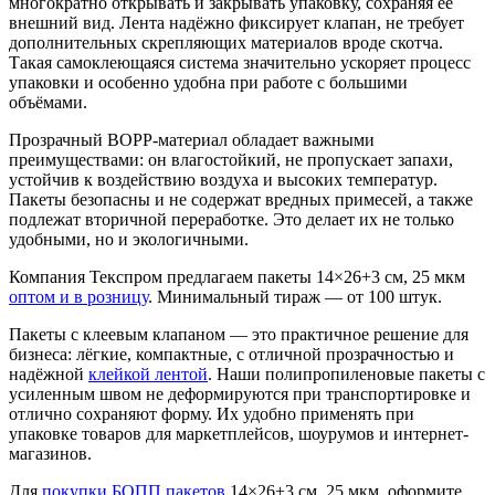
многократно открывать и закрывать упаковку, сохраняя её
внешний вид. Лента надёжно фиксирует клапан, не требует
дополнительных скрепляющих материалов вроде скотча.
Такая самоклеющаяся система значительно ускоряет процесс
упаковки и особенно удобна при работе с большими
объёмами.
Прозрачный BOPP‑материал обладает важными
преимуществами: он влагостойкий, не пропускает запахи,
устойчив к воздействию воздуха и высоких температур.
Пакеты безопасны и не содержат вредных примесей, а также
подлежат вторичной переработке. Это делает их не только
удобными, но и экологичными.
Компания Текспром предлагаем пакеты 14×26+3 см, 25 мкм
оптом и в розницу
. Минимальный тираж — от 100 штук.
Пакеты с клеевым клапаном — это практичное решение для
бизнеса: лёгкие, компактные, с отличной прозрачностью и
надёжной
клейкой лентой
. Наши полипропиленовые пакеты с
усиленным швом не деформируются при транспортировке и
отлично сохраняют форму. Их удобно применять при
упаковке товаров для маркетплейсов, шоурумов и интернет-
магазинов.
Для
покупки БОПП пакетов
14×26+3 см, 25 мкм, оформите