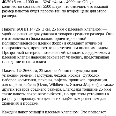
40/50+5 см. - 1000 шт., 32/41+4 см. - 4000 шт. Общее
количество составляет 5500 штук, что означает, что каждый
размер пакетов будет пересчитан по второй цене для этого
размера.
Пакеты БОПП 14×26+3 см, 25 мкм с клеевым клапаном —
удобное решение для упаковки товаров среднего размера. Они
изготовлены из биаксиально-ориентированной
полипропиленовой плёнки (bopp) и обладают отличной
прозрачностью, прочностью и эстетичным внешним видом.
Прозрачный материал позволяет чётко видеть содержимое, а
клеевой клапан надёжно закрывает упаковку, предотвращая
попадание пыли и влаги.
Пакеты 14×26+3 см, 25 мкм особенно популярны для
упаковки ремней, галстуков, чехлов, носков, футболок,
наборов косметики, печенья, вафель, пряников, продукции
для маркетплейсов (Ozon, Wildberries, Яндекс.Маркет), а также
других товаров среднего размера. Благодаря толщине 25 мкм
такие пакеты сохраняют гибкость, но при этом устойчивы к
разрыву и проколу, что делает их надёжным решением для
хранения и продажи.
Каждый пакет оснащён клеевым клапаном. Это позволяет