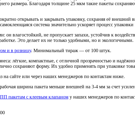
еднего размера. Благодаря толщине 25 мкм такие пакеты сохраняю
ратно открывать и закрывать упаковку, сохраняя её внешний ви
самоклеющаяся система значительно ускоряет процесс упаковки 
он влагостойкий, не пропускает запахи, устойчив к воздейств
аботке. Это делает их не только удобными, но и экологичными.
ом и в розницу
. Минимальный тираж — от 100 штук.
неса: лёгкие, компактные, с отличной прозрачностью и надёжн
ично сохраняют форму. Их удобно применять при упаковке това
з на сайте или через наших менеджеров по контактам ниже.
 рабочая ширина пакета меньше внешней на 3-4 мм за счет усил
ПП пакетам с клеевым клапаном
у наших менеджеров по контакт
:00