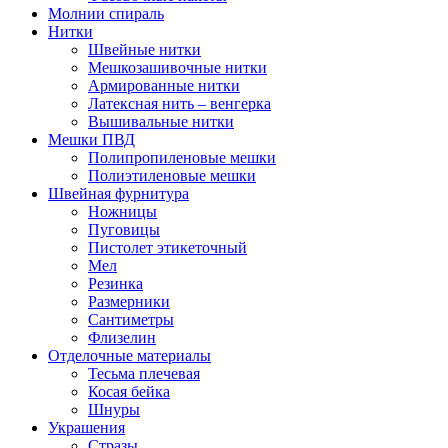
Молнии спираль
Нитки
Швейные нитки
Мешкозашивочные нитки
Армированные нитки
Латексная нить – венгерка
Вышивальные нитки
Мешки ПВД
Полипропиленовые мешки
Полиэтиленовые мешки
Швейная фурнитура
Ножницы
Пуговицы
Пистолет этикеточный
Мел
Резинка
Размерники
Сантиметры
Флизелин
Отделочные материалы
Тесьма плечевая
Косая бейка
Шнуры
Украшения
Стразы