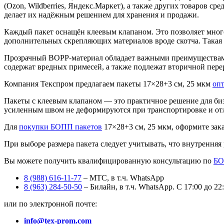
(Ozon, Wildberries, Яндекс.Маркет), а также других товаров ср
делает их надёжным решением для хранения и продажи.
Каждый пакет оснащён клеевым клапаном. Это позволяет многок
дополнительных скрепляющих материалов вроде скотча. Такая 
Прозрачный BOPP‑материал обладает важными преимуществами: 
содержат вредных примесей, а также подлежат вторичной перер
Компания Текспром предлагаем пакеты 17×28+3 см, 25 мкм
опт
Пакеты с клеевым клапаном — это практичное решение для биз
усиленным швом не деформируются при транспортировке и отл
Для
покупки БОПП пакетов
17×28+3 см, 25 мкм, оформите зака
При выборе размера пакета следует учитывать, что внутренняя
Вы можете получить квалифицированную консультацию по
БО
8 (988) 616-11-77
– МТС, в т.ч. WhatsApp
8 (963) 284-50-50
– Билайн, в т.ч. WhatsApp. С 17:00 до 22
или по электронной почте:
info@tex-prom.com