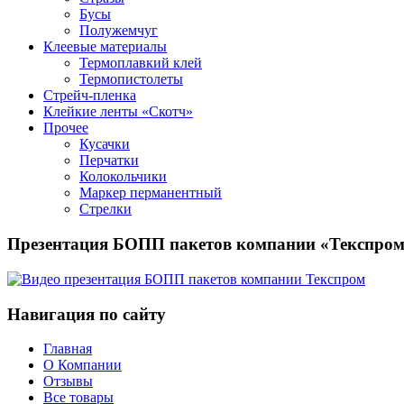
Бусы
Полужемчуг
Клеевые материалы
Термоплавкий клей
Термопистолеты
Стрейч-пленка
Клейкие ленты «Скотч»
Прочее
Кусачки
Перчатки
Колокольчики
Маркер перманентный
Стрелки
Презентация БОПП пакетов компании «Текспро
Навигация по сайту
Главная
О Компании
Отзывы
Все товары