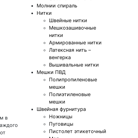
Молнии спираль
Нитки
Швейные нитки
Мешкозашивочные
нитки
Армированные нитки
Латексная нить –
венгерка
Вышивальные нитки
Мешки ПВД
Полипропиленовые
мешки
Полиэтиленовые
мешки
Швейная фурнитура
Ножницы
м в
Пуговицы
каждого
Пистолет этикеточный
 от