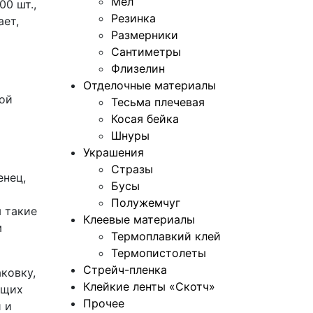
Мел
00 шт.,
Резинка
ает,
Размерники
Сантиметры
Флизелин
Отделочные материалы
вой
Тесьма плечевая
Косая бейка
Шнуры
Украшения
Стразы
енец,
Бусы
Полужемчуг
м такие
Клеевые материалы
м
Термоплавкий клей
Термопистолеты
Стрейч-пленка
ковку,
Клейкие ленты «Скотч»
ющих
Прочее
 и