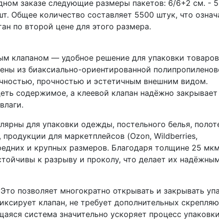
дном заказе следующие размеры пакетов: 6/6+2 см. - 5
 шт. Общее количество составляет 5500 штук, что означ
ан по второй цене для этого размера.
ым клапаном — удобное решение для упаковки товаров
лены из биаксиально-ориентированной полипропилено
ачностью, прочностью и эстетичным внешним видом.
еть содержимое, а клеевой клапан надёжно закрывает
влаги.
лярны для упаковки одежды, постельного белья, полот
, продукции для маркетплейсов (Ozon, Wildberries,
средних и крупных размеров. Благодаря толщине 25 мк
стойчивы к разрыву и проколу, что делает их надёжны
Это позволяет многократно открывать и закрывать упа
фиксирует клапан, не требует дополнительных скрепля
щаяся система значительно ускоряет процесс упаковки