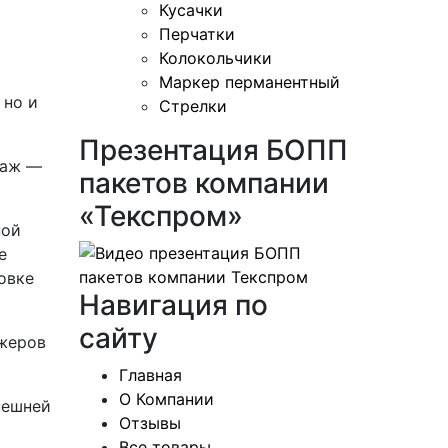
Кусачки
Перчатки
Колокольчики
Маркер перманентный
 но и
Стрелки
Презентация БОПП
раж —
пакетов компании
«Текспром»
ной
е
овке
Навигация по
сайту
джеров
Главная
О Компании
нешней
Отзывы
Все товары