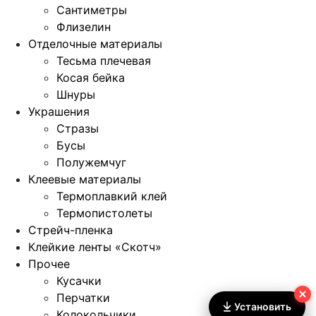
Сантиметры
Флизелин
Отделочные материалы
Тесьма плечевая
Косая бейка
Шнуры
Украшения
Стразы
Бусы
Полужемчуг
Клеевые материалы
Термоплавкий клей
Термопистолеты
Стрейч-пленка
Клейкие ленты «Скотч»
Прочее
Кусачки
Перчатки
Установить
Колокольчики