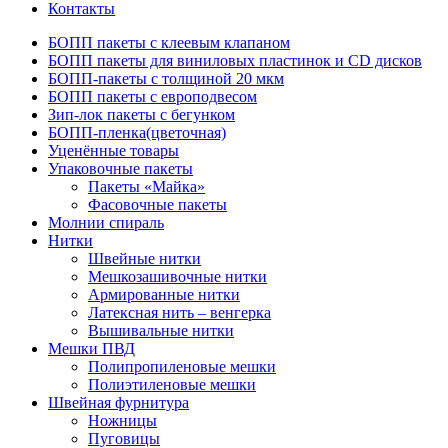
Контакты
БОПП пакеты с клеевым клапаном
БОПП пакеты для виниловых пластинок и CD дисков
БОПП-пакеты с толщиной 20 мкм
БОПП пакеты с европодвесом
Зип-лок пакеты с бегунком
БОПП-пленка(цветочная)
Уценённые товары
Упаковочные пакеты
Пакеты «Майка»
Фасовочные пакеты
Молнии спираль
Нитки
Швейные нитки
Мешкозашивочные нитки
Армированные нитки
Латексная нить – венгерка
Вышивальные нитки
Мешки ПВД
Полипропиленовые мешки
Полиэтиленовые мешки
Швейная фурнитура
Ножницы
Пуговицы