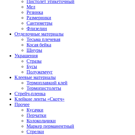
Пистолет этикеточный
Мел
Резинка
Размерники
Сантиметры
Флизелин
Отделочные материалы
Тесьма плечевая
Косая бейка
Шнуры
Украшения
Стразы
Бусы
Полужемчуг
Клеевые материалы
Термоплавкий клей
Термопистолеты
Стрейч-пленка
Клейкие ленты «Скотч»
Прочее
Кусачки
Перчатки
Колокольчики
Маркер перманентный
Стрелки