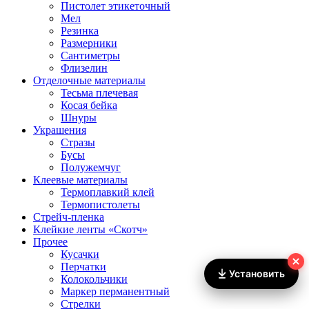
Пистолет этикеточный
Мел
Резинка
Размерники
Сантиметры
Флизелин
Отделочные материалы
Тесьма плечевая
Косая бейка
Шнуры
Украшения
Стразы
Бусы
Полужемчуг
Клеевые материалы
Термоплавкий клей
Термопистолеты
Стрейч-пленка
Клейкие ленты «Скотч»
Прочее
Кусачки
Перчатки
Установить
Колокольчики
Маркер перманентный
Стрелки