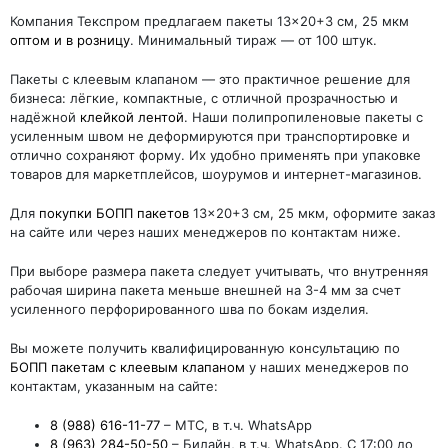
Компания Текспром предлагаем пакеты 13×20+3 см, 25 мкм
оптом и в розницу
. Минимальный тираж — от 100 штук.
Пакеты с клеевым клапаном — это практичное решение для
бизнеса: лёгкие, компактные, с отличной прозрачностью и
надёжной
клейкой лентой
. Наши полипропиленовые пакеты с
усиленным швом не деформируются при транспортировке и
отлично сохраняют форму. Их удобно применять при упаковке
товаров для маркетплейсов, шоурумов и интернет-магазинов.
Для
покупки БОПП пакетов
13×20+3 см, 25 мкм, оформите заказ
на сайте или через наших менеджеров по контактам ниже.
При выборе размера пакета следует учитывать, что внутренняя
рабочая ширина пакета меньше внешней на 3-4 мм за счет
усиленного перфорированного шва по бокам изделия.
Вы можете получить квалифицированную консультацию по
БОПП пакетам с клеевым клапаном
у наших менеджеров по
контактам, указанным на сайте:
8 (988) 616-11-77
– МТС, в т.ч. WhatsApp
8 (963) 284-50-50
– Билайн, в т.ч. WhatsApp. С 17:00 до